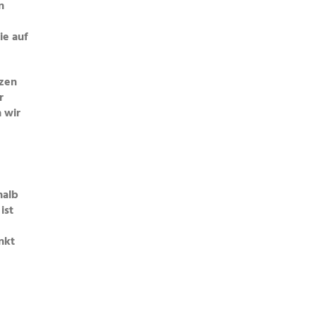
n
ie auf
tzen
r
 wir
halb
ist
nkt